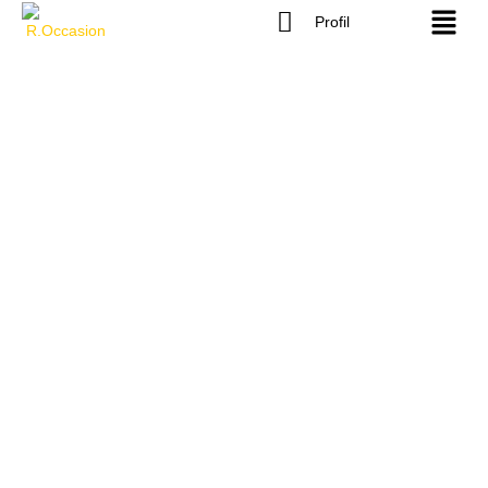
Profil
Renault Espace 5
Connexion
/ V / 1.6 DCI 160
Mot de passe
cv 7 places Boîte
automatique ✅✅
Se souvenir de moi
Mot de passe oublié
GARANTIE 12
MOIS ✅✅
S'inscrire
Première main !! 4