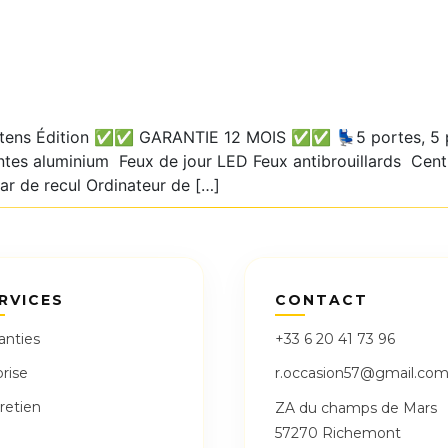
ntens Édition ✅✅ GARANTIE 12 MOIS ✅✅ 💺5 portes, 5 pl
es aluminium Feux de jour LED Feux antibrouillards Centra
r de recul Ordinateur de […]
RVICES
CONTACT
anties
+33 6 20 41 73 96
rise
r.occasion57@gmail.co
retien
ZA du champs de Mars
57270 Richemont